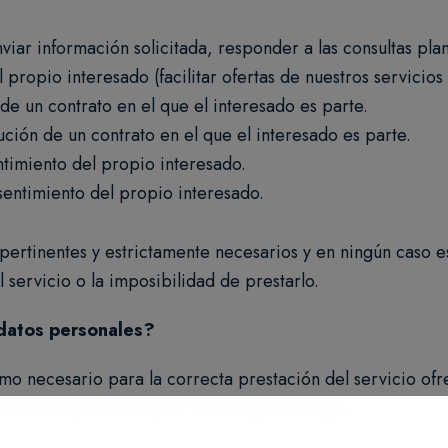
enviar información solicitada, responder a las consultas pl
 propio interesado (facilitar ofertas de nuestros servicios
de un contrato en el que el interesado es parte.
ución de un contrato en el que el interesado es parte.
timiento del propio interesado.
entimiento del propio interesado.
pertinentes y estrictamente necesarios y en ningún caso es
 servicio o la imposibilidad de prestarlo.
datos personales?
mo necesario para la correcta prestación del servicio ofr
el mismo y de cualquier otra exigencia legal.