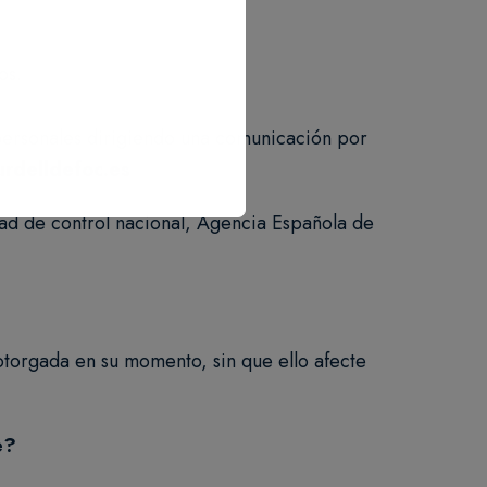
os.
 personales dirigiendo una comunicación por
rdelldefoc.es
ad de control nacional, Agencia Española de
 otorgada en su momento, sin que ello afecte
e?