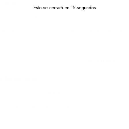
us datos?
Esto se cerrará en
14
segundos
ingún tercero, salvo que se informe de ello expresamente.
dos datos, en virtud de la normativa vigente o de la rel
 el cobro de los servicios contratados y/o productos comp
ia en los sectores de la actividad de
Burdell de Foc.
, 
cilita sus datos?
drán ejercer los interesados, cuando procedan, son:
 personales relativos al interesado.