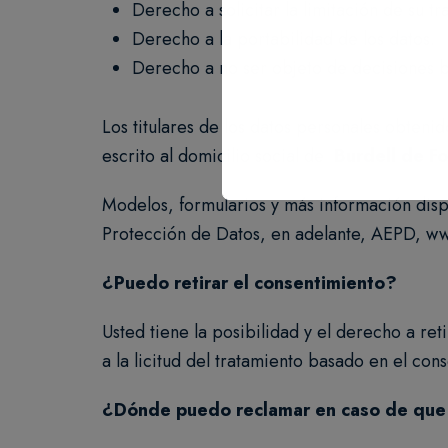
Derecho a solicitar la limitación de su tr
Derecho a la portabilidad de los datos.
Derecho a no ser objeto de decisiones b
Los titulares de los datos personales obten
escrito al domicilio social de
Burdell de F
Modelos, formularios y más información disp
Protección de Datos, en adelante, AEPD,
ww
¿Puedo retirar el consentimiento?
Usted tiene la posibilidad y el derecho a re
a la licitud del tratamiento basado en el con
¿Dónde puedo reclamar en caso de que 