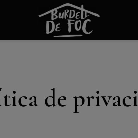
modal-check
ítica de privac