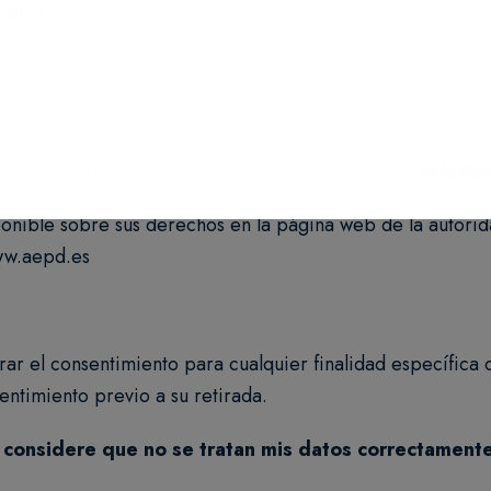
atamiento.
asadas únicamente en el tratamiento automatizado de dat
idos, podrán ejercer sus derechos de protección de datos
oc
.
o al correo electrónico habilitado a tal efecto,
hola@bu
onible sobre sus derechos en la página web de la autorid
w.aepd.es
tirar el consentimiento para cualquier finalidad específica
sentimiento previo a su retirada.
considere que no se tratan mis datos correctament