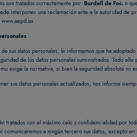
s no son tratados correctamente por
Burdell de Foc
.
o que
puede interponer una reclamación ante a la autoridad de 
,
www.aepd.es
.
personales
d de sus datos personales, le informamos que ha adoptado 
guridad de los datos personales suministrados. Todo ello p
mo exige la normativa, si bien la seguridad absoluta no ex
er sus datos personales actualizados, nos informe siemp
rán tratados con el máximo celo y confidencialidad por to
ni comunicaremos a ningún tercero sus datos, excepto en l