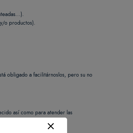
anteadas…).
 y/o productos).
tá obligado a facilitárnoslos, pero su no
ecido así como para atender las