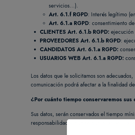
servicios…).
Art. 6.1.f RGPD
: Interés legítimo (
Art. 6.1.a RGPD
: consentimiento del
CLIENTES Art. 6.1.b RGPD:
ejecución 
PROVEEDORES Art. 6.1.b RGPD
: ejec
CANDIDATOS Art. 6.1.a RGPD:
consen
USUARIOS WEB Art. 6.1.a RGPD:
cons
Los datos que le solicitamos son adecuados, 
comunicación podrá afectar a la finalidad del
¿Por cuánto tiempo conservaremos sus 
Sus datos, serán conservados el tiempo míni
responsabilidades que se pudieran derivar d