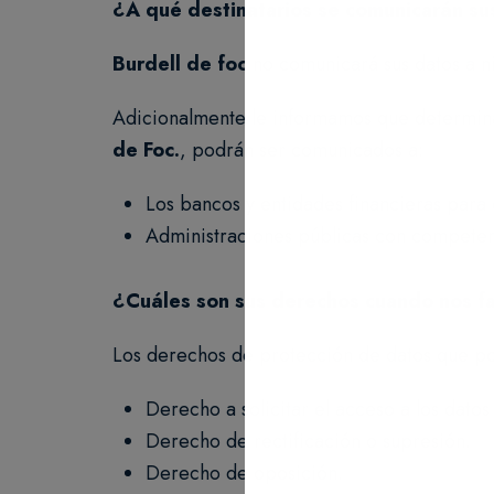
¿A qué destinatarios se comunicarán s
Burdell de foc
no comunicará sus datos a n
Adicionalmente le informamos que determina
de Foc
.
, podrán ser comunicados a:
Los bancos y entidades financieras para
Administraciones públicas con competenc
¿Cuáles son sus derechos cuando nos fa
Los derechos de protección de datos que po
Derecho a solicitar el acceso a los datos
Derecho de rectificación o supresión.
Derecho de oposición.