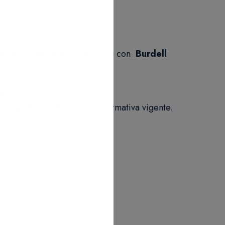
ación contractual que mantenga con
Burdell
rados.
cuando así lo establezca la normativa vigente.